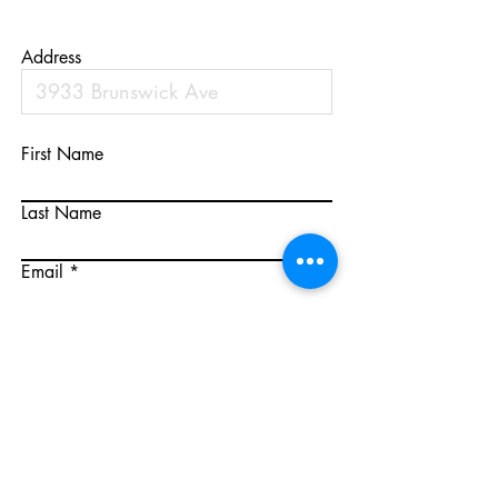
Address
First Name
Last Name
Email
Phone
투자 금액
신청하기